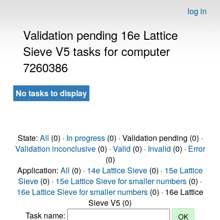
log in
Validation pending 16e Lattice
Sieve V5 tasks for computer
7260386
No tasks to display
State:
All
(0) ·
In progress
(0) · Validation pending (0) ·
Validation inconclusive
(0) ·
Valid
(0) ·
Invalid
(0) ·
Error
(0)
Application:
All
(0) ·
14e Lattice Sieve
(0) ·
15e Lattice
Sieve
(0) ·
15e Lattice Sieve for smaller numbers
(0) ·
16e Lattice Sieve for smaller numbers
(0) · 16e Lattice
Sieve V5 (0)
Task name: