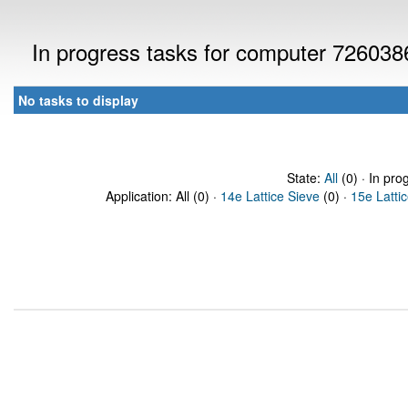
In progress tasks for computer 726038
No tasks to display
State:
All
(0) · In pro
Application: All (0) ·
14e Lattice Sieve
(0) ·
15e Latti