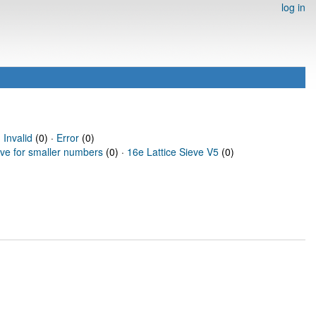
log in
·
Invalid
(0) ·
Error
(0)
eve for smaller numbers
(0) ·
16e Lattice Sieve V5
(0)