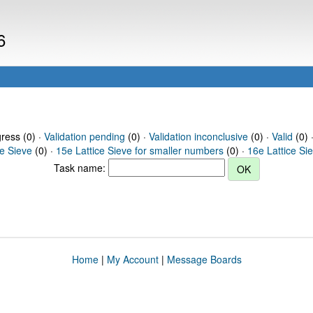
6
gress (0) ·
Validation pending
(0) ·
Validation inconclusive
(0) ·
Valid
(0) 
ce Sieve
(0) ·
15e Lattice Sieve for smaller numbers
(0) ·
16e Lattice Si
Task name:
Home
|
My Account
|
Message Boards