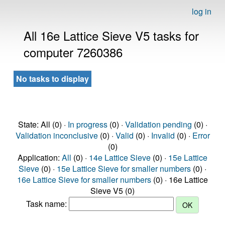
log in
All 16e Lattice Sieve V5 tasks for
computer 7260386
No tasks to display
State: All (0) ·
In progress
(0) ·
Validation pending
(0) ·
Validation inconclusive
(0) ·
Valid
(0) ·
Invalid
(0) ·
Error
(0)
Application:
All
(0) ·
14e Lattice Sieve
(0) ·
15e Lattice
Sieve
(0) ·
15e Lattice Sieve for smaller numbers
(0) ·
16e Lattice Sieve for smaller numbers
(0) · 16e Lattice
Sieve V5 (0)
Task name: