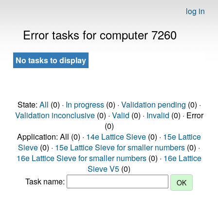
log in
Error tasks for computer 7260
No tasks to display
State:
All
(0) ·
In progress
(0) ·
Validation pending
(0) ·
Validation inconclusive
(0) ·
Valid
(0) ·
Invalid
(0) · Error
(0)
Application: All (0) ·
14e Lattice Sieve
(0) ·
15e Lattice
Sieve
(0) ·
15e Lattice Sieve for smaller numbers
(0) ·
16e Lattice Sieve for smaller numbers
(0) ·
16e Lattice
Sieve V5
(0)
Task name: