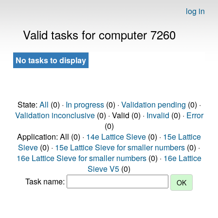
log in
Valid tasks for computer 7260
No tasks to display
State:
All
(0) ·
In progress
(0) ·
Validation pending
(0) ·
Validation inconclusive
(0) · Valid (0) ·
Invalid
(0) ·
Error
(0)
Application: All (0) ·
14e Lattice Sieve
(0) ·
15e Lattice
Sieve
(0) ·
15e Lattice Sieve for smaller numbers
(0) ·
16e Lattice Sieve for smaller numbers
(0) ·
16e Lattice
Sieve V5
(0)
Task name: