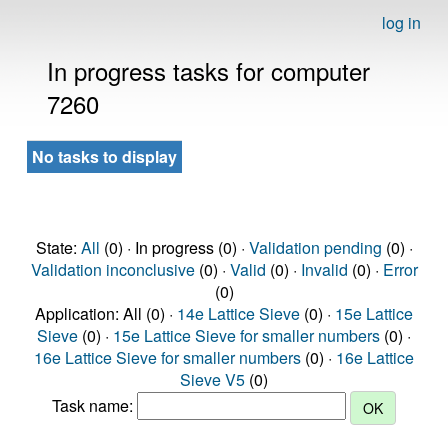
log in
In progress tasks for computer
7260
No tasks to display
State:
All
(0) · In progress (0) ·
Validation pending
(0) ·
Validation inconclusive
(0) ·
Valid
(0) ·
Invalid
(0) ·
Error
(0)
Application: All (0) ·
14e Lattice Sieve
(0) ·
15e Lattice
Sieve
(0) ·
15e Lattice Sieve for smaller numbers
(0) ·
16e Lattice Sieve for smaller numbers
(0) ·
16e Lattice
Sieve V5
(0)
Task name: