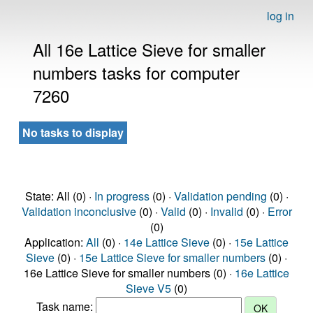
log in
All 16e Lattice Sieve for smaller
numbers tasks for computer
7260
No tasks to display
State: All (0) ·
In progress
(0) ·
Validation pending
(0) ·
Validation inconclusive
(0) ·
Valid
(0) ·
Invalid
(0) ·
Error
(0)
Application:
All
(0) ·
14e Lattice Sieve
(0) ·
15e Lattice
Sieve
(0) ·
15e Lattice Sieve for smaller numbers
(0) ·
16e Lattice Sieve for smaller numbers (0) ·
16e Lattice
Sieve V5
(0)
Task name: