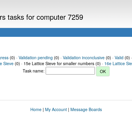
ers tasks for computer 7259
gress
(0) ·
Validation pending
(0) ·
Validation inconclusive
(0) ·
Valid
(0) 
ce Sieve
(0) · 15e Lattice Sieve for smaller numbers (0) ·
16e Lattice Si
Task name:
Home
|
My Account
|
Message Boards