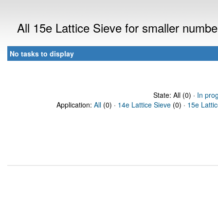
All 15e Lattice Sieve for smaller numb
No tasks to display
State: All (0) ·
In pro
Application:
All
(0) ·
14e Lattice Sieve
(0) ·
15e Latti