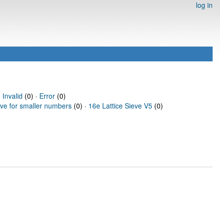
log in
·
Invalid
(0) ·
Error
(0)
eve for smaller numbers
(0) ·
16e Lattice Sieve V5
(0)