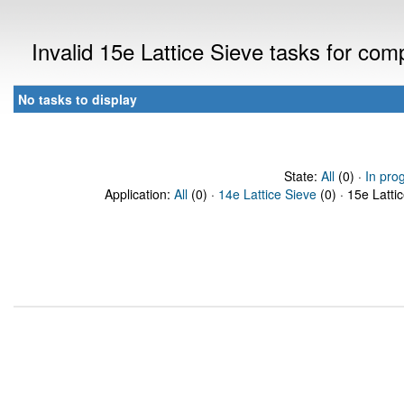
Invalid 15e Lattice Sieve tasks for co
No tasks to display
State:
All
(0) ·
In pro
Application:
All
(0) ·
14e Lattice Sieve
(0) · 15e Latti