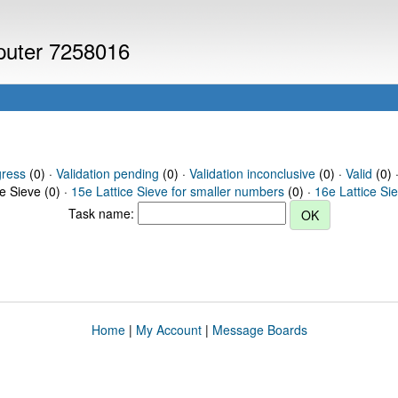
mputer 7258016
gress
(0) ·
Validation pending
(0) ·
Validation inconclusive
(0) ·
Valid
(0) ·
ce Sieve (0) ·
15e Lattice Sieve for smaller numbers
(0) ·
16e Lattice Si
Task name:
Home
|
My Account
|
Message Boards