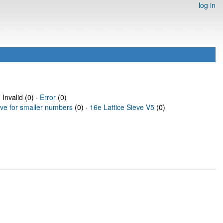
log in
 Invalid (0) ·
Error
(0)
eve for smaller numbers
(0) ·
16e Lattice Sieve V5
(0)