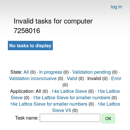
log in
Invalid tasks for computer
7258016
No tasks to display
State:
All
(0) ·
In progress
(0) ·
Validation pending
(0) ·
Validation inconclusive
(0) ·
Valid
(0) · Invalid (0) ·
Error
(0)
Application: All (0) ·
14e Lattice Sieve
(0) ·
15e Lattice
Sieve
(0) ·
15e Lattice Sieve for smaller numbers
(0) ·
16e Lattice Sieve for smaller numbers
(0) ·
16e Lattice
Sieve V5
(0)
Task name: