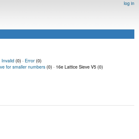
log in
·
Invalid
(0) ·
Error
(0)
eve for smaller numbers
(0) · 16e Lattice Sieve V5 (0)