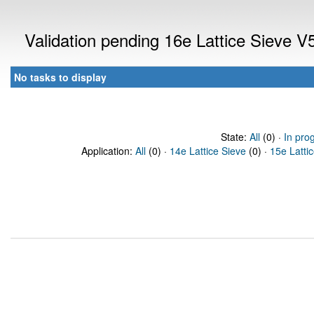
Validation pending 16e Lattice Sieve 
No tasks to display
State:
All
(0) ·
In pro
Application:
All
(0) ·
14e Lattice Sieve
(0) ·
15e Latti