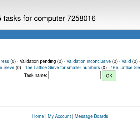
V5 tasks for computer 7258016
gress
(0) · Validation pending (0) ·
Validation inconclusive
(0) ·
Valid
(0) 
ce Sieve
(0) ·
15e Lattice Sieve for smaller numbers
(0) ·
16e Lattice Si
Task name:
Home
|
My Account
|
Message Boards