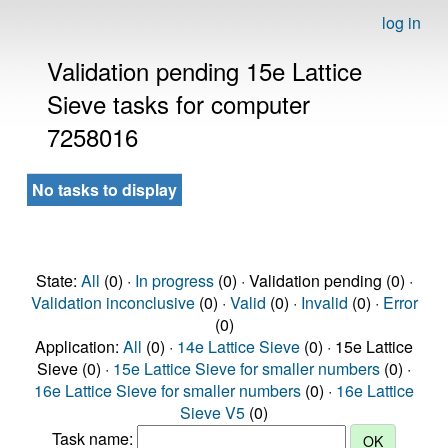
log in
Validation pending 15e Lattice
Sieve tasks for computer
7258016
No tasks to display
State:
All
(0) ·
In progress
(0) · Validation pending (0) ·
Validation inconclusive
(0) ·
Valid
(0) ·
Invalid
(0) ·
Error
(0)
Application:
All
(0) ·
14e Lattice Sieve
(0) · 15e Lattice
Sieve (0) ·
15e Lattice Sieve for smaller numbers
(0) ·
16e Lattice Sieve for smaller numbers
(0) ·
16e Lattice
Sieve V5
(0)
Task name: