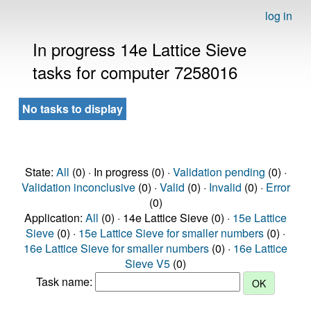
log in
In progress 14e Lattice Sieve
tasks for computer 7258016
No tasks to display
State:
All
(0) · In progress (0) ·
Validation pending
(0) ·
Validation inconclusive
(0) ·
Valid
(0) ·
Invalid
(0) ·
Error
(0)
Application:
All
(0) · 14e Lattice Sieve (0) ·
15e Lattice
Sieve
(0) ·
15e Lattice Sieve for smaller numbers
(0) ·
16e Lattice Sieve for smaller numbers
(0) ·
16e Lattice
Sieve V5
(0)
Task name: