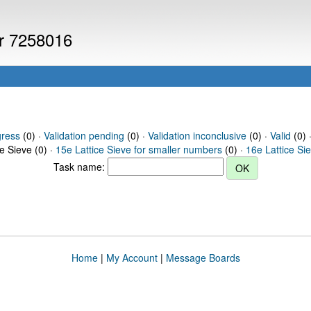
er 7258016
gress
(0) ·
Validation pending
(0) ·
Validation inconclusive
(0) ·
Valid
(0) 
ce Sieve (0) ·
15e Lattice Sieve for smaller numbers
(0) ·
16e Lattice Si
Task name:
Home
|
My Account
|
Message Boards