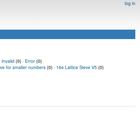
log in
·
Invalid
(0) ·
Error
(0)
eve for smaller numbers
(0) ·
16e Lattice Sieve V5
(0)