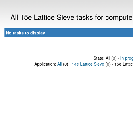
All 15e Lattice Sieve tasks for comput
No tasks to display
State: All (0) ·
In pro
Application:
All
(0) ·
14e Lattice Sieve
(0) · 15e Latti