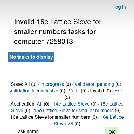
log in
Invalid 16e Lattice Sieve for
smaller numbers tasks for
computer 7258013
No tasks to display
State:
All
(0) ·
In progress
(0) ·
Validation pending
(0) ·
Validation inconclusive
(0) ·
Valid
(0) · Invalid (0) ·
Error
(0)
Application:
All
(0) ·
14e Lattice Sieve
(0) ·
15e Lattice
Sieve
(0) ·
15e Lattice Sieve for smaller numbers
(0) ·
16e Lattice Sieve for smaller numbers (0) ·
16e Lattice
Sieve V5
(0)
Task name: