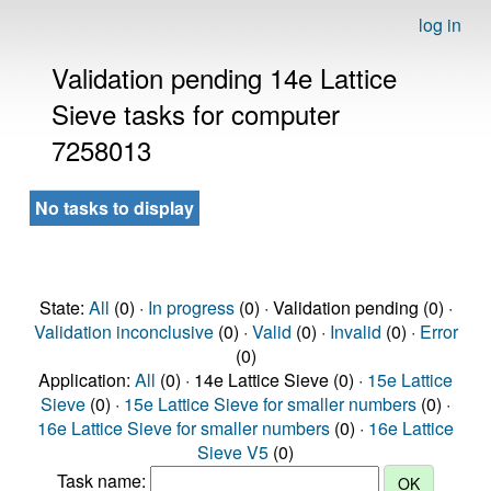
log in
Validation pending 14e Lattice
Sieve tasks for computer
7258013
No tasks to display
State:
All
(0) ·
In progress
(0) · Validation pending (0) ·
Validation inconclusive
(0) ·
Valid
(0) ·
Invalid
(0) ·
Error
(0)
Application:
All
(0) · 14e Lattice Sieve (0) ·
15e Lattice
Sieve
(0) ·
15e Lattice Sieve for smaller numbers
(0) ·
16e Lattice Sieve for smaller numbers
(0) ·
16e Lattice
Sieve V5
(0)
Task name: