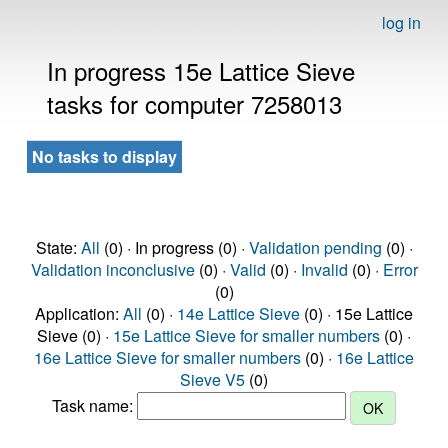
log in
In progress 15e Lattice Sieve
tasks for computer 7258013
No tasks to display
State:
All
(0) · In progress (0) ·
Validation pending
(0) ·
Validation inconclusive
(0) ·
Valid
(0) ·
Invalid
(0) ·
Error
(0)
Application:
All
(0) ·
14e Lattice Sieve
(0) · 15e Lattice
Sieve (0) ·
15e Lattice Sieve for smaller numbers
(0) ·
16e Lattice Sieve for smaller numbers
(0) ·
16e Lattice
Sieve V5
(0)
Task name: