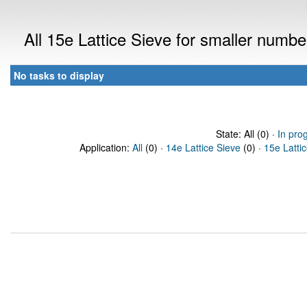
All 15e Lattice Sieve for smaller numb
No tasks to display
State: All (0) ·
In pro
Application:
All
(0) ·
14e Lattice Sieve
(0) ·
15e Latti