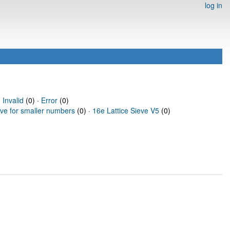
log in
·
Invalid
(0) ·
Error
(0)
eve for smaller numbers
(0) ·
16e Lattice Sieve V5
(0)