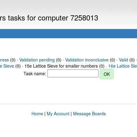
ers tasks for computer 7258013
gress
(0) ·
Validation pending
(0) ·
Validation inconclusive
(0) ·
Valid
(0) 
ce Sieve
(0) · 15e Lattice Sieve for smaller numbers (0) ·
16e Lattice Si
Task name:
Home
|
My Account
|
Message Boards