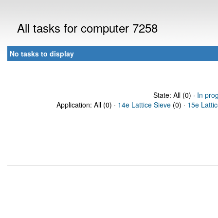
All tasks for computer 7258
No tasks to display
State: All (0) ·
In pro
Application: All (0) ·
14e Lattice Sieve
(0) ·
15e Latti