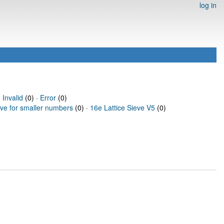
log in
·
Invalid
(0) ·
Error
(0)
eve for smaller numbers
(0) ·
16e Lattice Sieve V5
(0)