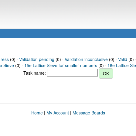
gress
(0) ·
Validation pending
(0) ·
Validation inconclusive
(0) ·
Valid
(0) 
ce Sieve
(0) ·
15e Lattice Sieve for smaller numbers
(0) ·
16e Lattice Si
Task name:
Home
|
My Account
|
Message Boards