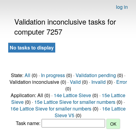
log in
Validation inconclusive tasks for
computer 7257
No tasks to display
State:
All
(0) ·
In progress
(0) ·
Validation pending
(0) ·
Validation inconclusive (0) ·
Valid
(0) ·
Invalid
(0) ·
Error
(0)
Application: All (0) ·
14e Lattice Sieve
(0) ·
15e Lattice
Sieve
(0) ·
15e Lattice Sieve for smaller numbers
(0) ·
16e Lattice Sieve for smaller numbers
(0) ·
16e Lattice
Sieve V5
(0)
Task name: