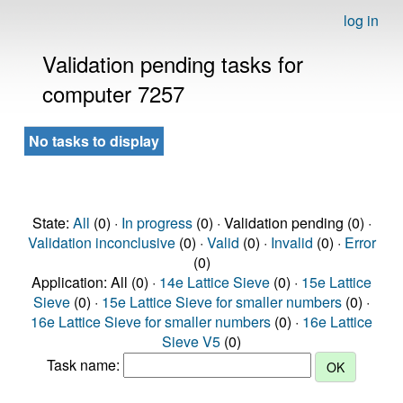
log in
Validation pending tasks for
computer 7257
No tasks to display
State:
All
(0) ·
In progress
(0) · Validation pending (0) ·
Validation inconclusive
(0) ·
Valid
(0) ·
Invalid
(0) ·
Error
(0)
Application: All (0) ·
14e Lattice Sieve
(0) ·
15e Lattice
Sieve
(0) ·
15e Lattice Sieve for smaller numbers
(0) ·
16e Lattice Sieve for smaller numbers
(0) ·
16e Lattice
Sieve V5
(0)
Task name: