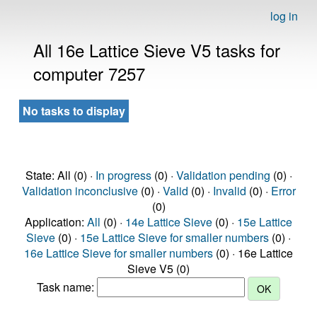
log in
All 16e Lattice Sieve V5 tasks for
computer 7257
No tasks to display
State: All (0) ·
In progress
(0) ·
Validation pending
(0) ·
Validation inconclusive
(0) ·
Valid
(0) ·
Invalid
(0) ·
Error
(0)
Application:
All
(0) ·
14e Lattice Sieve
(0) ·
15e Lattice
Sieve
(0) ·
15e Lattice Sieve for smaller numbers
(0) ·
16e Lattice Sieve for smaller numbers
(0) · 16e Lattice
Sieve V5 (0)
Task name: