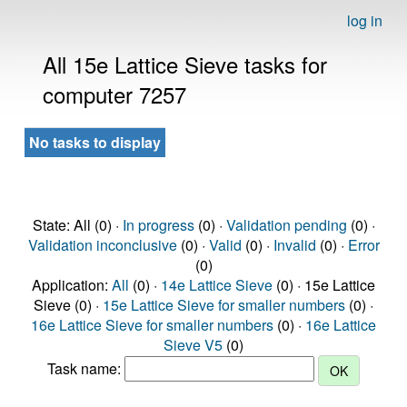
log in
All 15e Lattice Sieve tasks for
computer 7257
No tasks to display
State: All (0) ·
In progress
(0) ·
Validation pending
(0) ·
Validation inconclusive
(0) ·
Valid
(0) ·
Invalid
(0) ·
Error
(0)
Application:
All
(0) ·
14e Lattice Sieve
(0) · 15e Lattice
Sieve (0) ·
15e Lattice Sieve for smaller numbers
(0) ·
16e Lattice Sieve for smaller numbers
(0) ·
16e Lattice
Sieve V5
(0)
Task name: