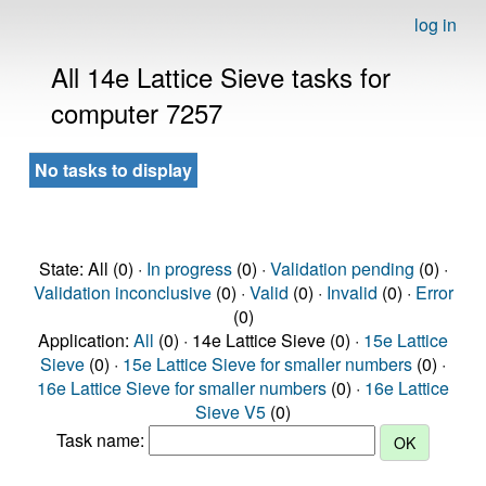
log in
All 14e Lattice Sieve tasks for
computer 7257
No tasks to display
State: All (0) ·
In progress
(0) ·
Validation pending
(0) ·
Validation inconclusive
(0) ·
Valid
(0) ·
Invalid
(0) ·
Error
(0)
Application:
All
(0) · 14e Lattice Sieve (0) ·
15e Lattice
Sieve
(0) ·
15e Lattice Sieve for smaller numbers
(0) ·
16e Lattice Sieve for smaller numbers
(0) ·
16e Lattice
Sieve V5
(0)
Task name: