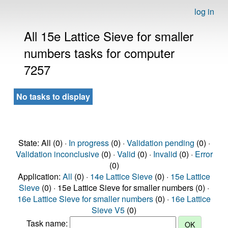
log in
All 15e Lattice Sieve for smaller
numbers tasks for computer
7257
No tasks to display
State: All (0) ·
In progress
(0) ·
Validation pending
(0) ·
Validation inconclusive
(0) ·
Valid
(0) ·
Invalid
(0) ·
Error
(0)
Application:
All
(0) ·
14e Lattice Sieve
(0) ·
15e Lattice
Sieve
(0) · 15e Lattice Sieve for smaller numbers (0) ·
16e Lattice Sieve for smaller numbers
(0) ·
16e Lattice
Sieve V5
(0)
Task name: