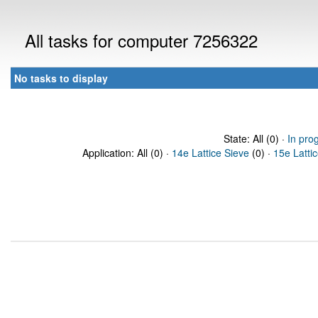
All tasks for computer 7256322
No tasks to display
State: All (0) ·
In pro
Application: All (0) ·
14e Lattice Sieve
(0) ·
15e Latti