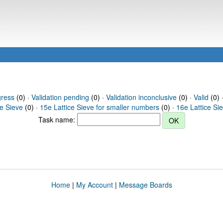
gress
(0) ·
Validation pending
(0) ·
Validation inconclusive
(0) ·
Valid
(0) 
ce Sieve
(0) ·
15e Lattice Sieve for smaller numbers
(0) ·
16e Lattice Si
Task name:
Home
|
My Account
|
Message Boards