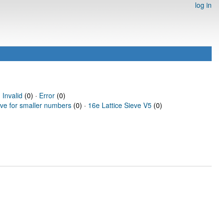
log in
·
Invalid
(0) ·
Error
(0)
eve for smaller numbers
(0) ·
16e Lattice Sieve V5
(0)