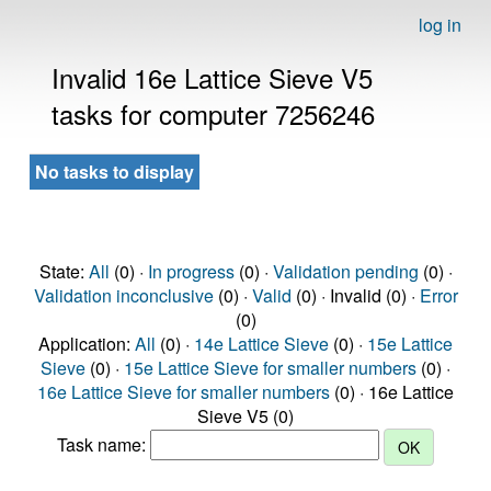
log in
Invalid 16e Lattice Sieve V5
tasks for computer 7256246
No tasks to display
State:
All
(0) ·
In progress
(0) ·
Validation pending
(0) ·
Validation inconclusive
(0) ·
Valid
(0) · Invalid (0) ·
Error
(0)
Application:
All
(0) ·
14e Lattice Sieve
(0) ·
15e Lattice
Sieve
(0) ·
15e Lattice Sieve for smaller numbers
(0) ·
16e Lattice Sieve for smaller numbers
(0) · 16e Lattice
Sieve V5 (0)
Task name: