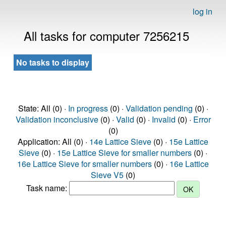
log in
All tasks for computer 7256215
No tasks to display
State: All (0) ·
In progress
(0) ·
Validation pending
(0) ·
Validation inconclusive
(0) ·
Valid
(0) ·
Invalid
(0) ·
Error
(0)
Application: All (0) ·
14e Lattice Sieve
(0) ·
15e Lattice
Sieve
(0) ·
15e Lattice Sieve for smaller numbers
(0) ·
16e Lattice Sieve for smaller numbers
(0) ·
16e Lattice
Sieve V5
(0)
Task name: