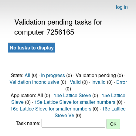
log in
Validation pending tasks for
computer 7256165
No tasks to display
State:
All
(0) ·
In progress
(0) · Validation pending (0) ·
Validation inconclusive
(0) ·
Valid
(0) ·
Invalid
(0) ·
Error
(0)
Application: All (0) ·
14e Lattice Sieve
(0) ·
15e Lattice
Sieve
(0) ·
15e Lattice Sieve for smaller numbers
(0) ·
16e Lattice Sieve for smaller numbers
(0) ·
16e Lattice
Sieve V5
(0)
Task name: