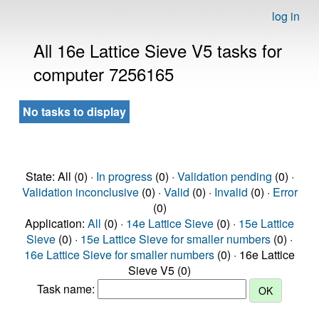
log in
All 16e Lattice Sieve V5 tasks for
computer 7256165
No tasks to display
State: All (0) ·
In progress
(0) ·
Validation pending
(0) ·
Validation inconclusive
(0) ·
Valid
(0) ·
Invalid
(0) ·
Error
(0)
Application:
All
(0) ·
14e Lattice Sieve
(0) ·
15e Lattice
Sieve
(0) ·
15e Lattice Sieve for smaller numbers
(0) ·
16e Lattice Sieve for smaller numbers
(0) · 16e Lattice
Sieve V5 (0)
Task name: