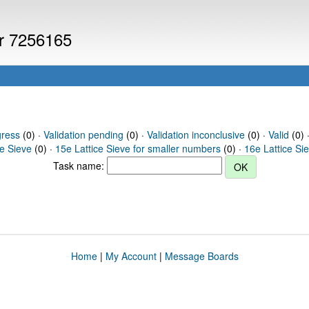
er 7256165
gress
(0) ·
Validation pending
(0) ·
Validation inconclusive
(0) ·
Valid
(0) 
ce Sieve
(0) ·
15e Lattice Sieve for smaller numbers
(0) ·
16e Lattice Si
Task name:
Home
|
My Account
|
Message Boards