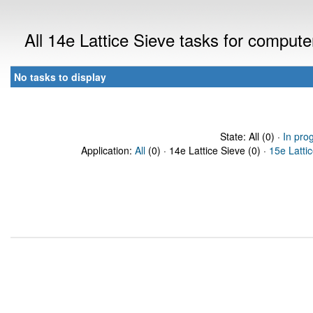
All 14e Lattice Sieve tasks for comput
No tasks to display
State: All (0) ·
In pro
Application:
All
(0) · 14e Lattice Sieve (0) ·
15e Latti