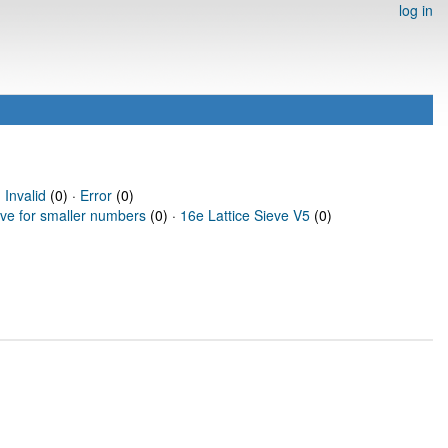
log in
·
Invalid
(0) ·
Error
(0)
eve for smaller numbers
(0) ·
16e Lattice Sieve V5
(0)