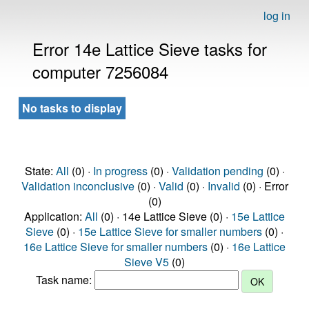
log in
Error 14e Lattice Sieve tasks for
computer 7256084
No tasks to display
State:
All
(0) ·
In progress
(0) ·
Validation pending
(0) ·
Validation inconclusive
(0) ·
Valid
(0) ·
Invalid
(0) · Error
(0)
Application:
All
(0) · 14e Lattice Sieve (0) ·
15e Lattice
Sieve
(0) ·
15e Lattice Sieve for smaller numbers
(0) ·
16e Lattice Sieve for smaller numbers
(0) ·
16e Lattice
Sieve V5
(0)
Task name: