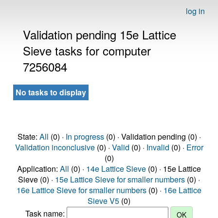
log in
Validation pending 15e Lattice
Sieve tasks for computer
7256084
No tasks to display
State:
All
(0) ·
In progress
(0) · Validation pending (0) ·
Validation inconclusive
(0) ·
Valid
(0) ·
Invalid
(0) ·
Error
(0)
Application:
All
(0) ·
14e Lattice Sieve
(0) · 15e Lattice
Sieve (0) ·
15e Lattice Sieve for smaller numbers
(0) ·
16e Lattice Sieve for smaller numbers
(0) ·
16e Lattice
Sieve V5
(0)
Task name: