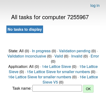
log in
All tasks for computer 7255967
No tasks to display
State: All (0) ·
In progress
(0) ·
Validation pending
(0) ·
Validation inconclusive
(0) ·
Valid
(0) ·
Invalid
(0) ·
Error
(0)
Application: All (0) ·
14e Lattice Sieve
(0) ·
15e Lattice
Sieve
(0) ·
15e Lattice Sieve for smaller numbers
(0) ·
16e Lattice Sieve for smaller numbers
(0) ·
16e Lattice
Sieve V5
(0)
Task name: