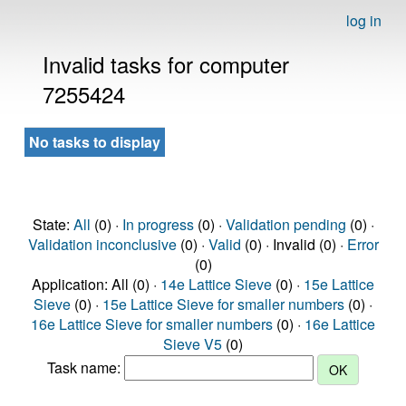
log in
Invalid tasks for computer
7255424
No tasks to display
State:
All
(0) ·
In progress
(0) ·
Validation pending
(0) ·
Validation inconclusive
(0) ·
Valid
(0) · Invalid (0) ·
Error
(0)
Application: All (0) ·
14e Lattice Sieve
(0) ·
15e Lattice
Sieve
(0) ·
15e Lattice Sieve for smaller numbers
(0) ·
16e Lattice Sieve for smaller numbers
(0) ·
16e Lattice
Sieve V5
(0)
Task name: