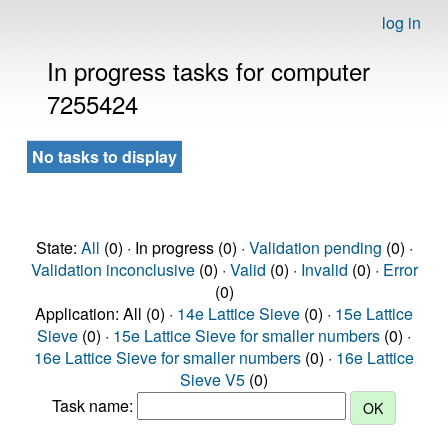
log in
In progress tasks for computer
7255424
No tasks to display
State:
All
(0) · In progress (0) ·
Validation pending
(0) ·
Validation inconclusive
(0) ·
Valid
(0) ·
Invalid
(0) ·
Error
(0)
Application: All (0) ·
14e Lattice Sieve
(0) ·
15e Lattice
Sieve
(0) ·
15e Lattice Sieve for smaller numbers
(0) ·
16e Lattice Sieve for smaller numbers
(0) ·
16e Lattice
Sieve V5
(0)
Task name: