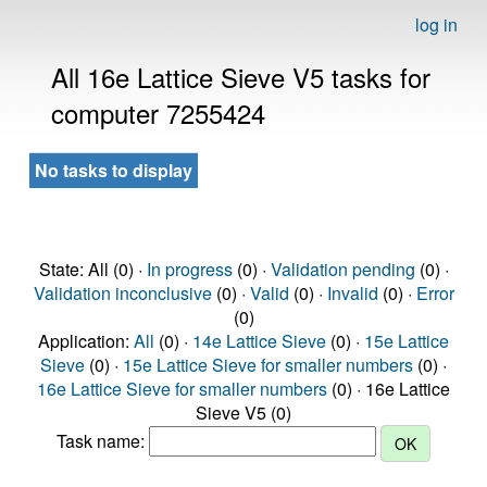
log in
All 16e Lattice Sieve V5 tasks for
computer 7255424
No tasks to display
State: All (0) ·
In progress
(0) ·
Validation pending
(0) ·
Validation inconclusive
(0) ·
Valid
(0) ·
Invalid
(0) ·
Error
(0)
Application:
All
(0) ·
14e Lattice Sieve
(0) ·
15e Lattice
Sieve
(0) ·
15e Lattice Sieve for smaller numbers
(0) ·
16e Lattice Sieve for smaller numbers
(0) · 16e Lattice
Sieve V5 (0)
Task name: