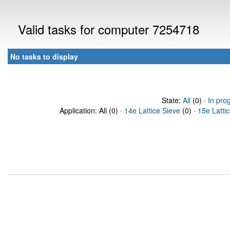
Valid tasks for computer 7254718
No tasks to display
State:
All
(0) ·
In pro
Application: All (0) ·
14e Lattice Sieve
(0) ·
15e Latti