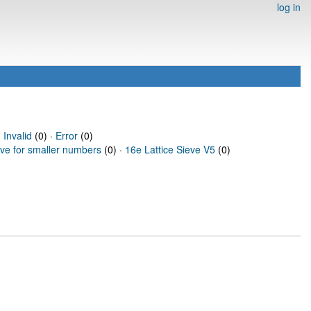
log in
·
Invalid
(0) ·
Error
(0)
eve for smaller numbers
(0) ·
16e Lattice Sieve V5
(0)