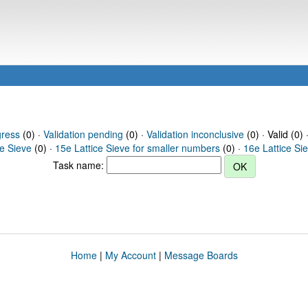
gress
(0) ·
Validation pending
(0) ·
Validation inconclusive
(0) · Valid (0) 
ce Sieve
(0) ·
15e Lattice Sieve for smaller numbers
(0) ·
16e Lattice Si
Task name:
Home
|
My Account
|
Message Boards