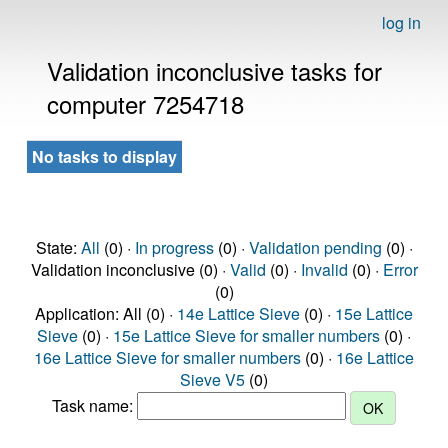
log in
Validation inconclusive tasks for
computer 7254718
No tasks to display
State:
All
(0) ·
In progress
(0) ·
Validation pending
(0) ·
Validation inconclusive (0) ·
Valid
(0) ·
Invalid
(0) ·
Error
(0)
Application: All (0) ·
14e Lattice Sieve
(0) ·
15e Lattice
Sieve
(0) ·
15e Lattice Sieve for smaller numbers
(0) ·
16e Lattice Sieve for smaller numbers
(0) ·
16e Lattice
Sieve V5
(0)
Task name: