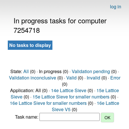
log in
In progress tasks for computer
7254718
No tasks to display
State:
All
(0) · In progress (0) ·
Validation pending
(0) ·
Validation inconclusive
(0) ·
Valid
(0) ·
Invalid
(0) ·
Error
(0)
Application: All (0) ·
14e Lattice Sieve
(0) ·
15e Lattice
Sieve
(0) ·
15e Lattice Sieve for smaller numbers
(0) ·
16e Lattice Sieve for smaller numbers
(0) ·
16e Lattice
Sieve V5
(0)
Task name: