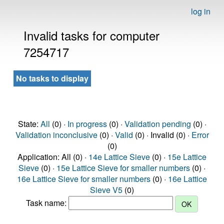
log in
Invalid tasks for computer
7254717
No tasks to display
State:
All
(0) ·
In progress
(0) ·
Validation pending
(0) ·
Validation inconclusive
(0) ·
Valid
(0) · Invalid (0) ·
Error
(0)
Application: All (0) ·
14e Lattice Sieve
(0) ·
15e Lattice
Sieve
(0) ·
15e Lattice Sieve for smaller numbers
(0) ·
16e Lattice Sieve for smaller numbers
(0) ·
16e Lattice
Sieve V5
(0)
Task name: