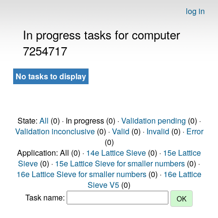
log in
In progress tasks for computer
7254717
No tasks to display
State:
All
(0) · In progress (0) ·
Validation pending
(0) ·
Validation inconclusive
(0) ·
Valid
(0) ·
Invalid
(0) ·
Error
(0)
Application: All (0) ·
14e Lattice Sieve
(0) ·
15e Lattice
Sieve
(0) ·
15e Lattice Sieve for smaller numbers
(0) ·
16e Lattice Sieve for smaller numbers
(0) ·
16e Lattice
Sieve V5
(0)
Task name: