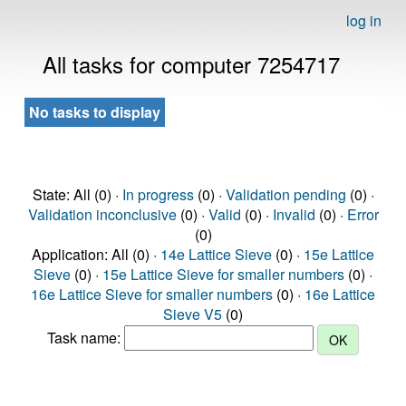
log in
All tasks for computer 7254717
No tasks to display
State: All (0) ·
In progress
(0) ·
Validation pending
(0) ·
Validation inconclusive
(0) ·
Valid
(0) ·
Invalid
(0) ·
Error
(0)
Application: All (0) ·
14e Lattice Sieve
(0) ·
15e Lattice
Sieve
(0) ·
15e Lattice Sieve for smaller numbers
(0) ·
16e Lattice Sieve for smaller numbers
(0) ·
16e Lattice
Sieve V5
(0)
Task name: