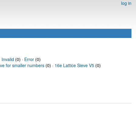
log in
·
Invalid
(0) ·
Error
(0)
eve for smaller numbers
(0) ·
16e Lattice Sieve V5
(0)