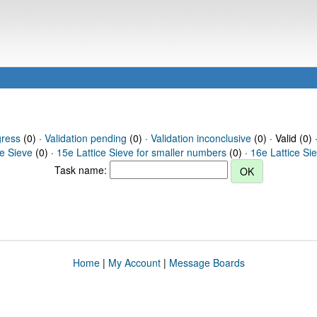
gress
(0) ·
Validation pending
(0) ·
Validation inconclusive
(0) · Valid (0) 
ce Sieve
(0) ·
15e Lattice Sieve for smaller numbers
(0) ·
16e Lattice Si
Task name:
Home
|
My Account
|
Message Boards