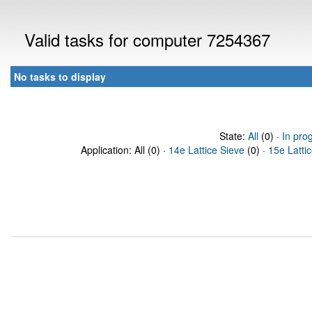
Valid tasks for computer 7254367
No tasks to display
State:
All
(0) ·
In pro
Application: All (0) ·
14e Lattice Sieve
(0) ·
15e Latti