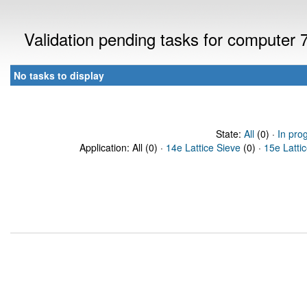
Validation pending tasks for computer
No tasks to display
State:
All
(0) ·
In pro
Application: All (0) ·
14e Lattice Sieve
(0) ·
15e Latti