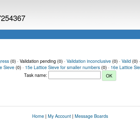
 7254367
gress
(0) · Validation pending (0) ·
Validation inconclusive
(0) ·
Valid
(0) 
ce Sieve
(0) ·
15e Lattice Sieve for smaller numbers
(0) ·
16e Lattice Si
Task name:
Home
|
My Account
|
Message Boards