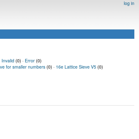
log in
·
Invalid
(0) ·
Error
(0)
eve for smaller numbers
(0) ·
16e Lattice Sieve V5
(0)