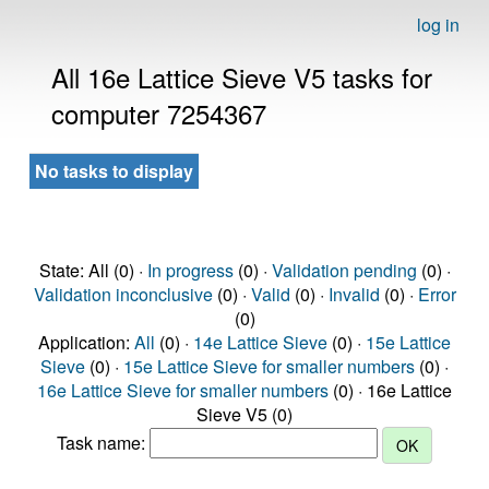
log in
All 16e Lattice Sieve V5 tasks for
computer 7254367
No tasks to display
State: All (0) ·
In progress
(0) ·
Validation pending
(0) ·
Validation inconclusive
(0) ·
Valid
(0) ·
Invalid
(0) ·
Error
(0)
Application:
All
(0) ·
14e Lattice Sieve
(0) ·
15e Lattice
Sieve
(0) ·
15e Lattice Sieve for smaller numbers
(0) ·
16e Lattice Sieve for smaller numbers
(0) · 16e Lattice
Sieve V5 (0)
Task name: