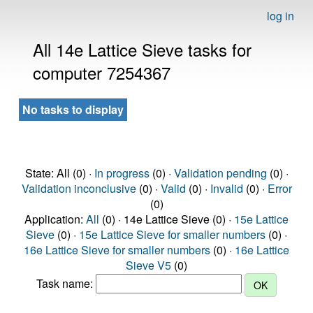
log in
All 14e Lattice Sieve tasks for
computer 7254367
No tasks to display
State: All (0) ·
In progress
(0) ·
Validation pending
(0) ·
Validation inconclusive
(0) ·
Valid
(0) ·
Invalid
(0) ·
Error
(0)
Application:
All
(0) · 14e Lattice Sieve (0) ·
15e Lattice
Sieve
(0) ·
15e Lattice Sieve for smaller numbers
(0) ·
16e Lattice Sieve for smaller numbers
(0) ·
16e Lattice
Sieve V5
(0)
Task name: