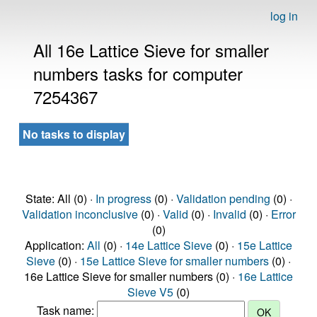
log in
All 16e Lattice Sieve for smaller
numbers tasks for computer
7254367
No tasks to display
State: All (0) ·
In progress
(0) ·
Validation pending
(0) ·
Validation inconclusive
(0) ·
Valid
(0) ·
Invalid
(0) ·
Error
(0)
Application:
All
(0) ·
14e Lattice Sieve
(0) ·
15e Lattice
Sieve
(0) ·
15e Lattice Sieve for smaller numbers
(0) ·
16e Lattice Sieve for smaller numbers (0) ·
16e Lattice
Sieve V5
(0)
Task name: