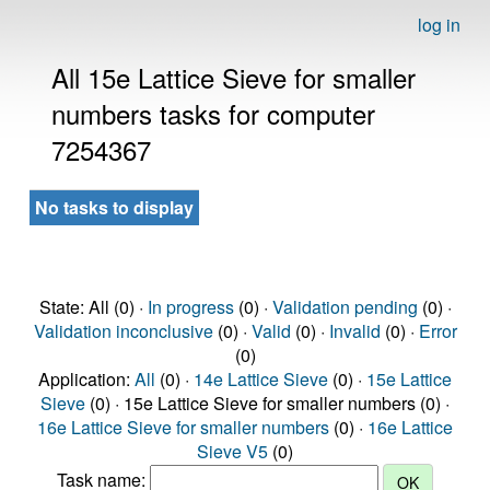
log in
All 15e Lattice Sieve for smaller
numbers tasks for computer
7254367
No tasks to display
State: All (0) ·
In progress
(0) ·
Validation pending
(0) ·
Validation inconclusive
(0) ·
Valid
(0) ·
Invalid
(0) ·
Error
(0)
Application:
All
(0) ·
14e Lattice Sieve
(0) ·
15e Lattice
Sieve
(0) · 15e Lattice Sieve for smaller numbers (0) ·
16e Lattice Sieve for smaller numbers
(0) ·
16e Lattice
Sieve V5
(0)
Task name: