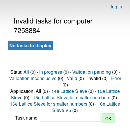
log in
Invalid tasks for computer
7253884
No tasks to display
State:
All
(0) ·
In progress
(0) ·
Validation pending
(0) ·
Validation inconclusive
(0) ·
Valid
(0) · Invalid (0) ·
Error
(0)
Application: All (0) ·
14e Lattice Sieve
(0) ·
15e Lattice
Sieve
(0) ·
15e Lattice Sieve for smaller numbers
(0) ·
16e Lattice Sieve for smaller numbers
(0) ·
16e Lattice
Sieve V5
(0)
Task name: